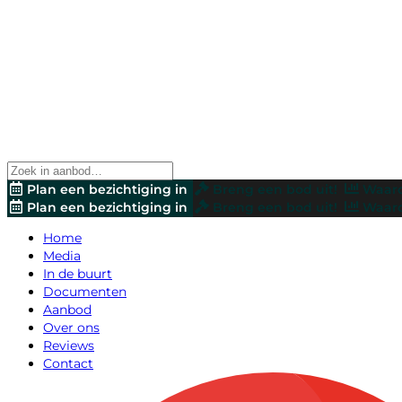
Plan een bezichtiging in
Breng een bod uit!
Waard
Plan een bezichtiging in
Breng een bod uit!
Waard
Home
Media
In de buurt
Documenten
Aanbod
Over ons
Reviews
Contact