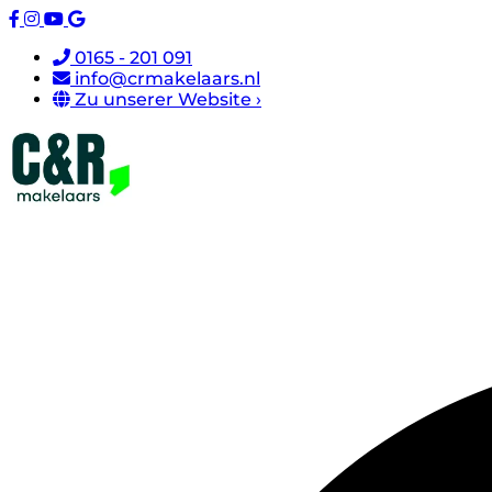
0165 - 201 091
info@crmakelaars.nl
Zu unserer Website ›