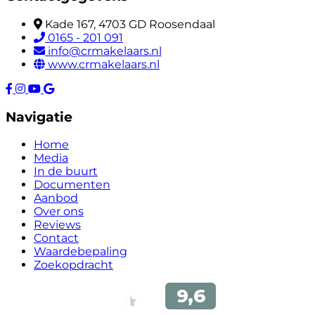
Kade 167, 4703 GD Roosendaal
0165 - 201 091
info@crmakelaars.nl
www.crmakelaars.nl
Navigatie
Home
Media
In de buurt
Documenten
Aanbod
Over ons
Reviews
Contact
Waardebepaling
Zoekopdracht