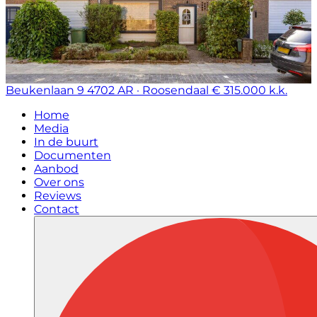
Beukenlaan 9
4702 AR · Roosendaal
€ 315.000 k.k.
Home
Media
In de buurt
Documenten
Aanbod
Over ons
Reviews
Contact