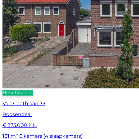
Beschikbaar
Van Coothlaan 33
Roosendaal
€ 375.000 k.k.
181 m²
6 kamers (4 slaapkamers)