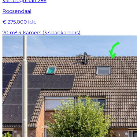
Van Goghlaan 286
Roosendaal
€ 275.000 k.k.
70 m²
4 kamers (3 slaapkamers)