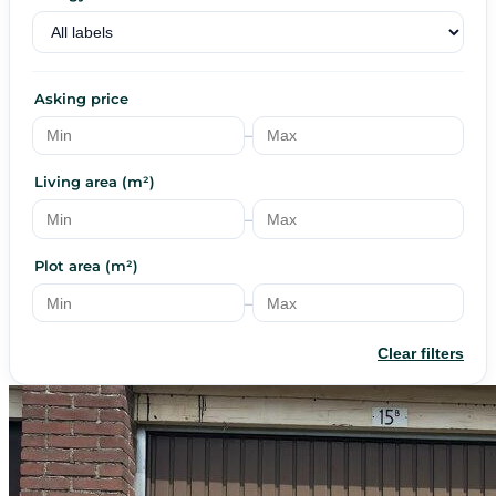
Asking price
–
Living area (m²)
–
Plot area (m²)
–
Clear filters