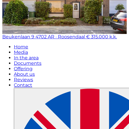
Beukenlaan 9
4702 AR · Roosendaal
€ 315.000 k.k.
Home
Media
In the area
Documents
Offering
About us
Reviews
Contact