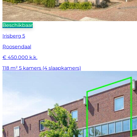
Beschikbaar
Irisberg 5
Roosendaal
€ 450.000 k.k.
118 m²
5 kamers (4 slaapkamers)