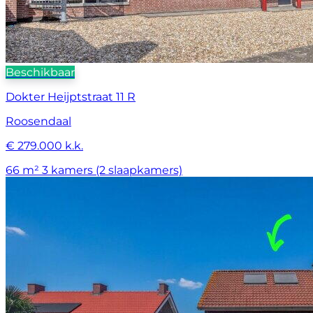
Beschikbaar
Dokter Heijptstraat 11 R
Roosendaal
€ 279.000 k.k.
66 m²
3 kamers (2 slaapkamers)