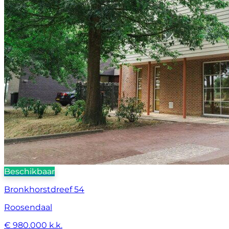
Beschikbaar
Bronkhorstdreef 54
Roosendaal
€ 980.000 k.k.