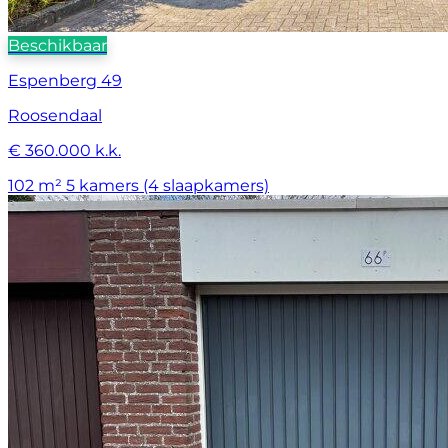
Beschikbaar
Espenberg 49
Roosendaal
€ 360.000 k.k.
102 m²
5 kamers (4 slaapkamers)