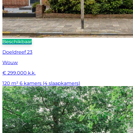
Beschikbaar
Doeldreef 23
Wouw
€ 299.000 k.k.
120 m²
6 kamers (4 slaapkamers)