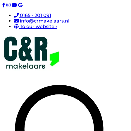
0165 - 201 091
info@crmakelaars.nl
To our website ›