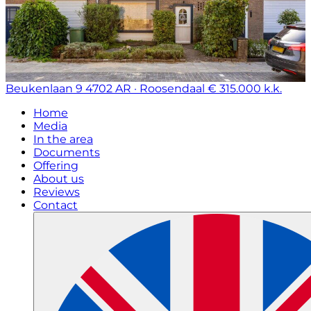
Beukenlaan 9
4702 AR · Roosendaal
€ 315.000 k.k.
Home
Media
In the area
Documents
Offering
About us
Reviews
Contact