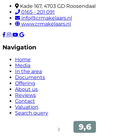
Kade 167, 4703 GD Roosendaal
0165 - 201 091
info@crmakelaars.nl
www.crmakelaars.nl
Navigation
Home
Media
In the area
Documents
Offering
About us
Reviews
Contact
Valuation
Search query